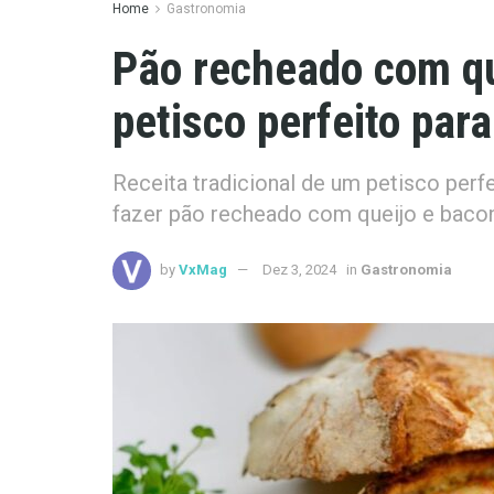
Home
Gastronomia
Pão recheado com qu
petisco perfeito par
Receita tradicional de um petisco perf
fazer pão recheado com queijo e bacon
by
VxMag
Dez 3, 2024
in
Gastronomia