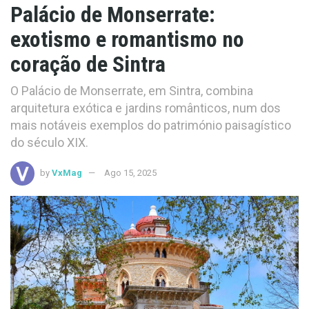
Palácio de Monserrate:
exotismo e romantismo no
coração de Sintra
O Palácio de Monserrate, em Sintra, combina
arquitetura exótica e jardins românticos, num dos
mais notáveis exemplos do património paisagístico
do século XIX.
by
VxMag
Ago 15, 2025