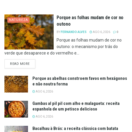
Porque as folhas mudam de cor no
NATUREZA
outono
BY
FERNANDO ALVES
AGO 6, 2026
0
Porque as folhas mudam de cor no
outono: o mecanismo por trás do
verde que desaparece e do vermelho e...
DETAILS
READ MORE
Porque as abelhas constroem favos em hexágonos
e não noutra forma
AGO 6, 2026
Gambas al pil pil com alho e malagueta: receita
espanhola de um petisco delicioso
AGO 6, 2026
Bacalhau à Brás: a receita clássica com batata