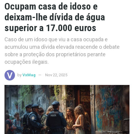
Ocupam casa de idoso e
deixam-lhe dívida de água
superior a 17.000 euros
Caso de um idoso que viu a casa ocupada e
acumulou uma dívida elevada reacende o debate
sobre a proteção dos proprietários perante
ocupações ilegais.
by
VxMag
Nov 22, 2025