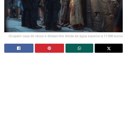
Ocupam casa de idoso e deixam-lhe dívida de água superior a 17.000 euros