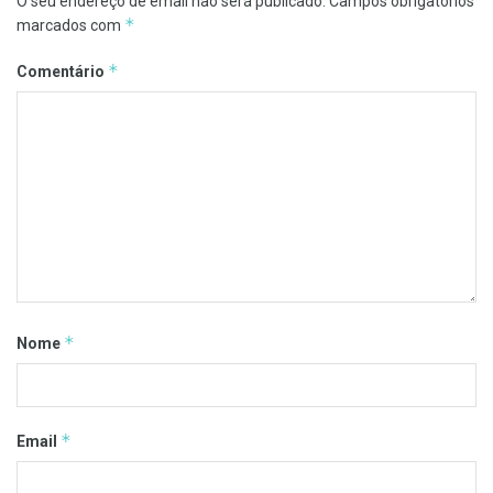
O seu endereço de email não será publicado.
Campos obrigatórios
*
marcados com
*
Comentário
*
Nome
*
Email