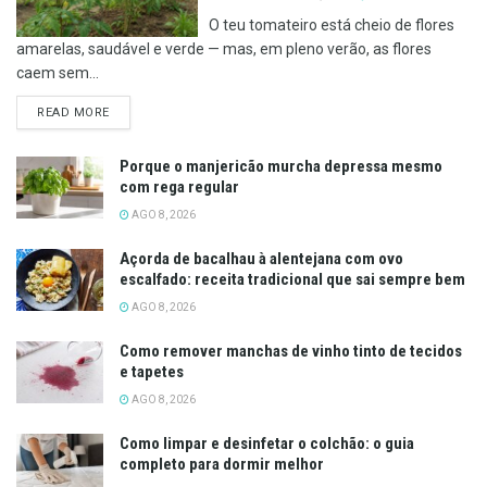
O teu tomateiro está cheio de flores
amarelas, saudável e verde — mas, em pleno verão, as flores
caem sem...
DETAILS
READ MORE
Porque o manjericão murcha depressa mesmo
com rega regular
AGO 8, 2026
Açorda de bacalhau à alentejana com ovo
escalfado: receita tradicional que sai sempre bem
AGO 8, 2026
Como remover manchas de vinho tinto de tecidos
e tapetes
AGO 8, 2026
Como limpar e desinfetar o colchão: o guia
completo para dormir melhor