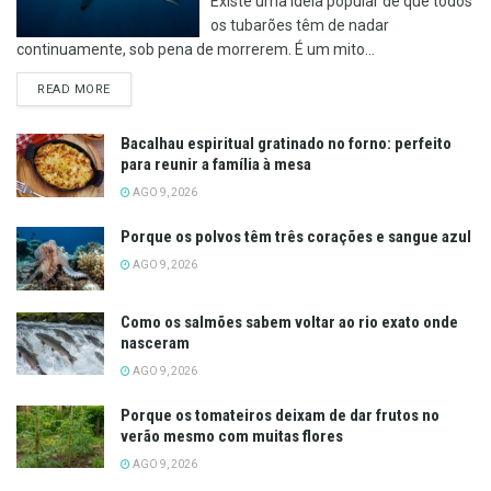
Existe uma ideia popular de que todos
os tubarões têm de nadar
continuamente, sob pena de morrerem. É um mito...
DETAILS
READ MORE
Bacalhau espiritual gratinado no forno: perfeito
para reunir a família à mesa
AGO 9, 2026
Porque os polvos têm três corações e sangue azul
AGO 9, 2026
Como os salmões sabem voltar ao rio exato onde
nasceram
AGO 9, 2026
Porque os tomateiros deixam de dar frutos no
verão mesmo com muitas flores
AGO 9, 2026