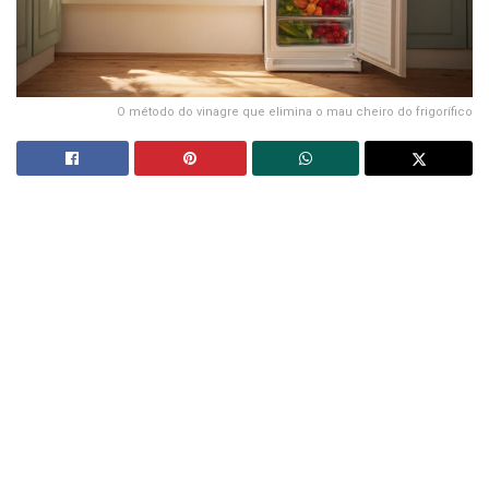
O método do vinagre que elimina o mau cheiro do frigorífico