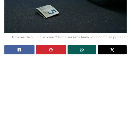
Nota no chão junto ao carro? Pode ser uma burla. Veja como se proteger