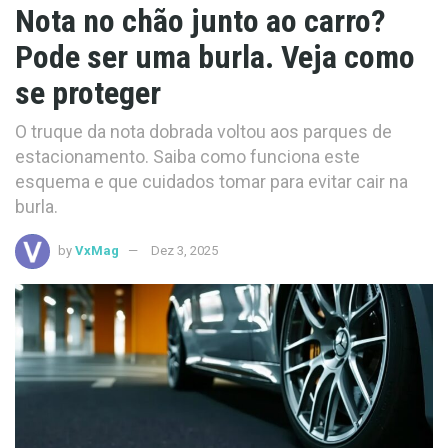
Nota no chão junto ao carro?
Pode ser uma burla. Veja como
se proteger
O truque da nota dobrada voltou aos parques de
estacionamento. Saiba como funciona este
esquema e que cuidados tomar para evitar cair na
burla.
by
VxMag
Dez 3, 2025