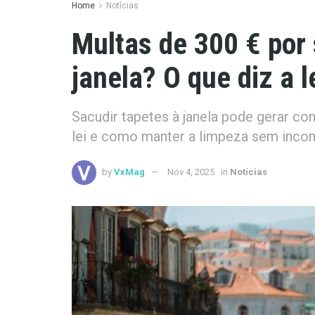
Home
Notícias
Multas de 300 € por 
janela? O que diz a 
Sacudir tapetes à janela pode gerar con
lei e como manter a limpeza sem incom
by
VxMag
Nov 4, 2025
in
Notícias