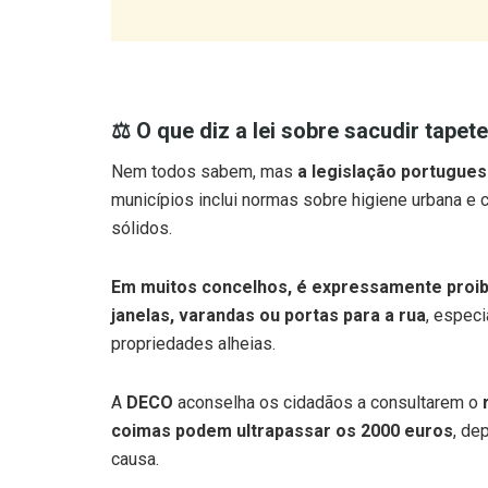
⚖️ O que diz a lei sobre sacudir tapete
Nem todos sabem, mas
a legislação portuguesa
municípios inclui normas sobre higiene urbana e
sólidos.
Em muitos concelhos, é expressamente proibi
janelas, varandas ou portas para a rua
, espec
propriedades alheias.
A
DECO
aconselha os cidadãos a consultarem o
coimas podem ultrapassar os 2000 euros
, de
causa.
📍 Exemplo prático: o caso da Nazaré