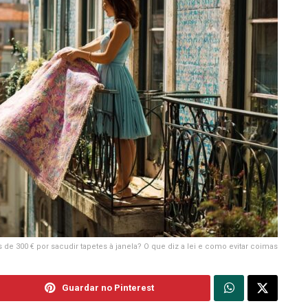
 de 300 € por sacudir tapetes à janela? O que diz a lei e como evitar coimas
Guardar no Pinterest