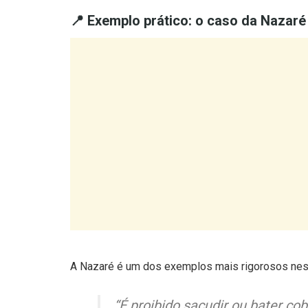
A Nazaré é um dos exemplos mais rigorosos neste
“É proibido sacudir ou bater cob
outros objetos pelas janelas, v
exista a possibilidade de resíd