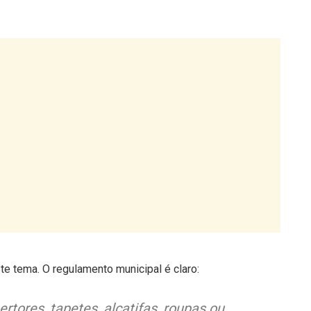
 tema. O regulamento municipal é claro:
ertores, tapetes, alcatifas, roupas ou
arandas ou portas para a rua, sempre que
uos caírem sobre pessoas, veículos, roupa