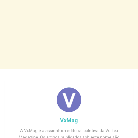
VxMag
A VxMag é a assinatura editorial coletiva da Vortex
Magazine. Os artigos publicados sob este nome são