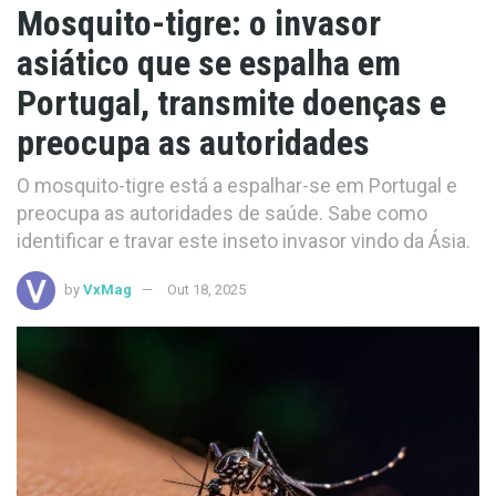
Mosquito-tigre: o invasor
asiático que se espalha em
Portugal, transmite doenças e
preocupa as autoridades
O mosquito-tigre está a espalhar-se em Portugal e
preocupa as autoridades de saúde. Sabe como
identificar e travar este inseto invasor vindo da Ásia.
by
VxMag
Out 18, 2025