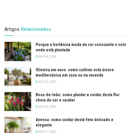
Artigos
Relacionados
Porque a hortênsia muda de cor consoante o solo
onde está plantada
AGO 4, 2026
Oliveira em vaso: como cultivar esta árvore
mediterrânica em casa ou na varanda
AGO 3, 2026
Boca-de-leão: como plantar e cuidar desta flor
cheia de cor e caráter
AGO 3, 2026
Avenca: como cuidar deste feto delicado e
elegante
AGO 1, 2026