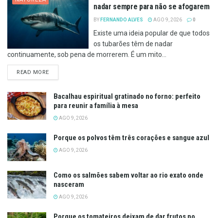
nadar sempre para não se afogarem
BY
FERNANDO ALVES
AGO 9, 2026
0
Existe uma ideia popular de que todos
os tubarões têm de nadar
continuamente, sob pena de morrerem. É um mito...
DETAILS
READ MORE
Bacalhau espiritual gratinado no forno: perfeito
para reunir a família à mesa
AGO 9, 2026
Porque os polvos têm três corações e sangue azul
AGO 9, 2026
Como os salmões sabem voltar ao rio exato onde
nasceram
AGO 9, 2026
Porque os tomateiros deixam de dar frutos no