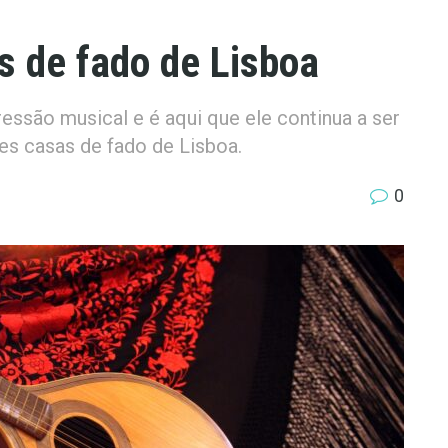
s de fado de Lisboa
essão musical e é aqui que ele continua a ser
s casas de fado de Lisboa.
0