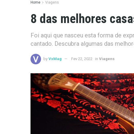
Home
Viagens
8 das melhores casa
Foi aqui que nasceu esta forma de expr
cantado. Descubra algumas das melhore
by
VxMag
Fev 22, 2022
in
Viagens