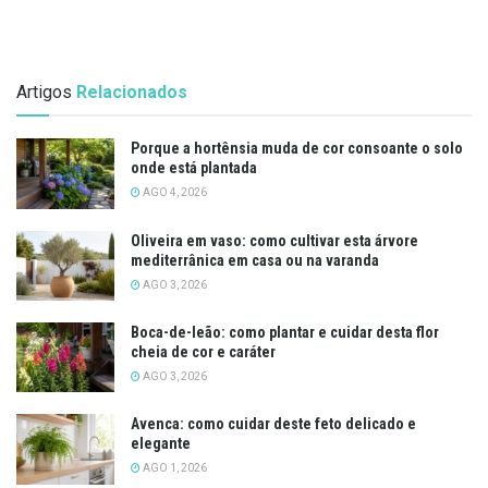
Artigos
Relacionados
Porque a hortênsia muda de cor consoante o solo
onde está plantada
AGO 4, 2026
Oliveira em vaso: como cultivar esta árvore
mediterrânica em casa ou na varanda
AGO 3, 2026
Boca-de-leão: como plantar e cuidar desta flor
cheia de cor e caráter
AGO 3, 2026
Avenca: como cuidar deste feto delicado e
elegante
AGO 1, 2026