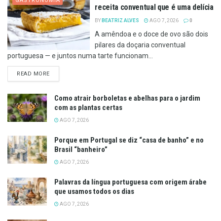
GASTRONOMIA
receita conventual que é uma delícia
BY
BEATRIZ ALVES
AGO 7, 2026
0
A amêndoa e o doce de ovo são dois
pilares da doçaria conventual
portuguesa — e juntos numa tarte funcionam...
DETAILS
READ MORE
Como atrair borboletas e abelhas para o jardim
com as plantas certas
AGO 7, 2026
Porque em Portugal se diz “casa de banho” e no
Brasil “banheiro”
AGO 7, 2026
Palavras da língua portuguesa com origem árabe
que usamos todos os dias
AGO 7, 2026