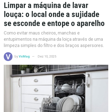
Limpar a máquina de lavar
louça: o local onde a sujidade
se esconde e entope o aparelho
Como evitar maus cheiros, manchas e
entupimentos na máquina da loiça através de uma
limpeza simples do filtro e dos braços aspersores.
by
VxMag
Dez 10, 2025