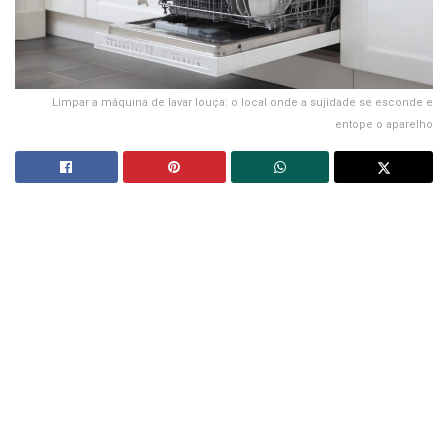
Limpar a máquina de lavar louça: o local onde a sujidade se esconde e
entope o aparelho