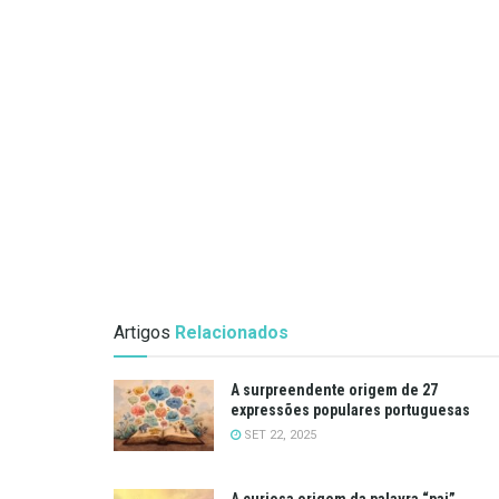
Artigos
Relacionados
A surpreendente origem de 27
expressões populares portuguesas
SET 22, 2025
A curiosa origem da palavra “pai”