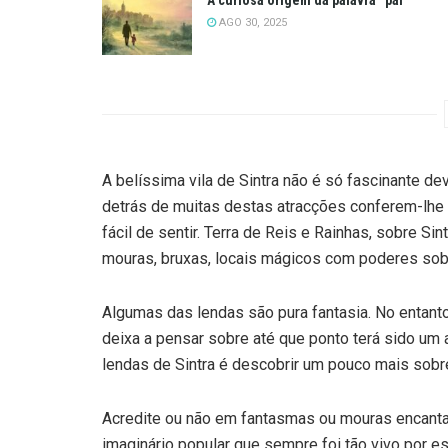
AGO 30, 2025
A belíssima vila de Sintra não é só fascinante de
detrás de muitas destas atracções conferem-lhe u
fácil de sentir. Terra de Reis e Rainhas, sobre S
mouras, bruxas, locais mágicos com poderes sobr
Algumas das lendas são pura fantasia. No entant
deixa a pensar sobre até que ponto terá sido um
lendas de Sintra é descobrir um pouco mais sobre 
Acredite ou não em fantasmas ou mouras encant
imaginário popular que sempre foi tão vivo por e