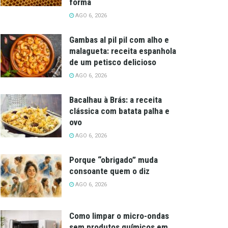
forma
AGO 6, 2026
Gambas al pil pil com alho e
malagueta: receita espanhola
de um petisco delicioso
AGO 6, 2026
Bacalhau à Brás: a receita
clássica com batata palha e
ovo
AGO 6, 2026
Porque “obrigado” muda
consoante quem o diz
AGO 6, 2026
Como limpar o micro-ondas
sem produtos químicos em