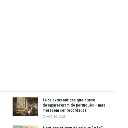
14 palavras antigas que quase
desapareceram do português – mas
merecem ser recordadas
AGO 30, 2025
A curiosa origem da palavra “mãe”