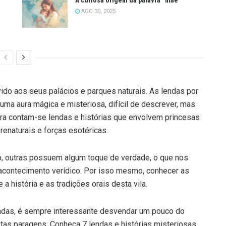
AGO 30, 2025
vido aos seus palácios e parques naturais. As lendas por
ma aura mágica e misteriosa, difícil de descrever, mas
intra contam-se lendas e histórias que envolvem princesas
enaturais e forças esotéricas.
o, outras possuem algum toque de verdade, o que nos
 acontecimento verídico. Por isso mesmo, conhecer as
a história e as tradições orais desta vila.
adas, é sempre interessante desvendar um pouco do
stas paragens. Conheça 7 lendas e histórias misteriosas