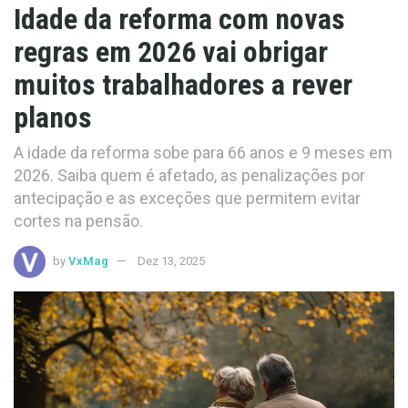
Idade da reforma com novas
regras em 2026 vai obrigar
muitos trabalhadores a rever
planos
A idade da reforma sobe para 66 anos e 9 meses em
2026. Saiba quem é afetado, as penalizações por
antecipação e as exceções que permitem evitar
cortes na pensão.
by
VxMag
Dez 13, 2025