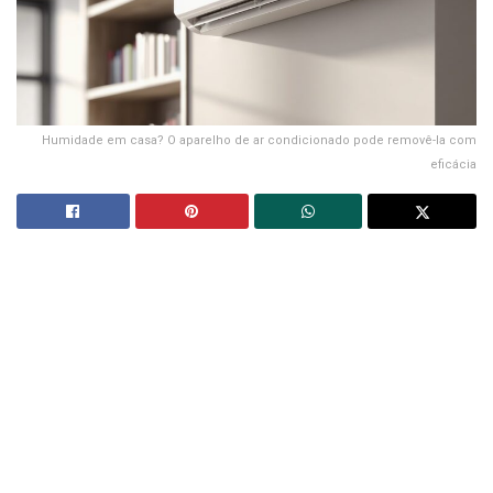
Humidade em casa? O aparelho de ar condicionado pode removê-la com
eficácia