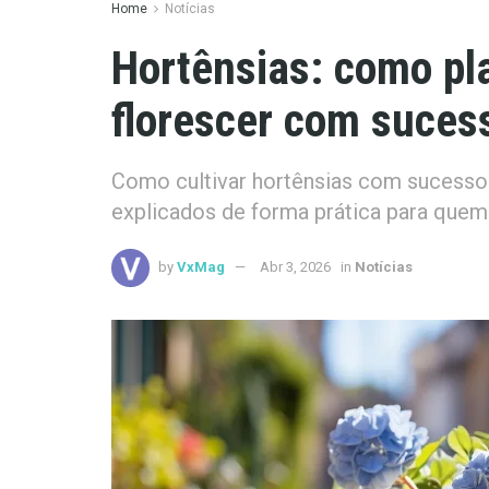
Home
Notícias
Hortênsias: como pla
florescer com suces
Como cultivar hortênsias com sucesso:
explicados de forma prática para quem
by
VxMag
Abr 3, 2026
in
Notícias