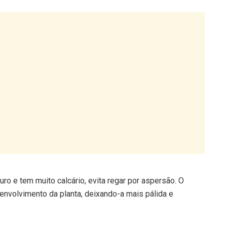
ro e tem muito calcário, evita regar por aspersão. O
senvolvimento da planta, deixando-a mais pálida e
odutos adequados
precisam de fertilizações regulares com adubos