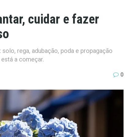
ntar, cuidar e fazer
so
 solo, rega, adubação, poda e propagação
 está a começar.
0