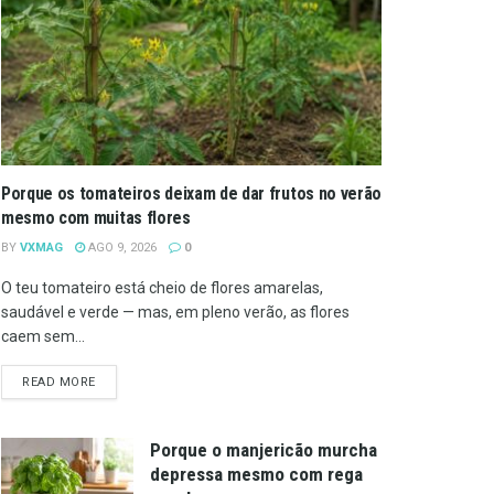
Porque os tomateiros deixam de dar frutos no verão
mesmo com muitas flores
BY
VXMAG
AGO 9, 2026
0
O teu tomateiro está cheio de flores amarelas,
saudável e verde — mas, em pleno verão, as flores
caem sem...
DETAILS
READ MORE
Porque o manjericão murcha
depressa mesmo com rega