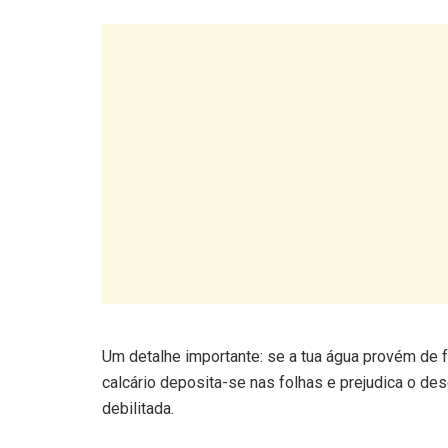
Um detalhe importante: se a tua água provém de fu
calcário deposita-se nas folhas e prejudica o de
debilitada.
4. Aduba regularmente com pr
Como o solo tende a ser alcalino, as hortênsias 