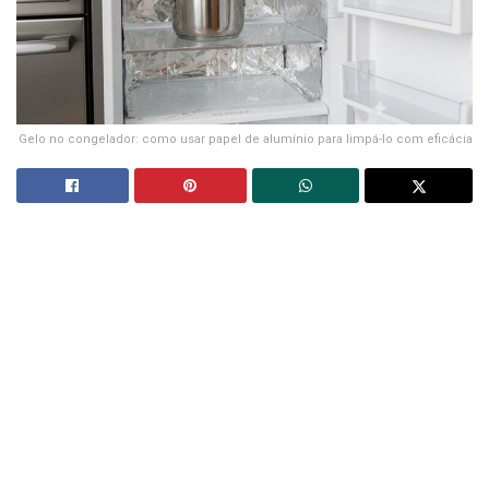
Gelo no congelador: como usar papel de alumínio para limpá-lo com eficácia