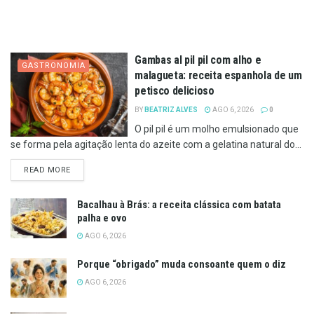
Gambas al pil pil com alho e
GASTRONOMIA
malagueta: receita espanhola de um
petisco delicioso
BY
BEATRIZ ALVES
AGO 6, 2026
0
O pil pil é um molho emulsionado que
se forma pela agitação lenta do azeite com a gelatina natural do...
DETAILS
READ MORE
Bacalhau à Brás: a receita clássica com batata
palha e ovo
AGO 6, 2026
Porque “obrigado” muda consoante quem o diz
AGO 6, 2026