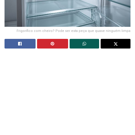
Frigorífico com cheiro? Pode ser esta peça que quase ninguém limpa