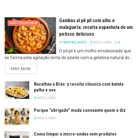
Gambas al pil pil com alho e
GASTRONOMIA
malagueta: receita espanhola de um
petisco delicioso
BY
BEATRIZ ALVES
AGO 6, 2026
0
O pil pil é um molho emulsionado que
se forma pela agitação lenta do azeite com a gelatina natural do...
DETAILS
READ MORE
Bacalhau à Brás: a receita clássica com batata
palha e ovo
AGO 6, 2026
Porque “obrigado” muda consoante quem o diz
AGO 6, 2026
Como limpar o micro-ondas sem produtos