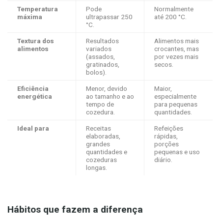
Temperatura
Pode
Normalmente
máxima
ultrapassar 250
até 200 °C.
°C.
Textura dos
Resultados
Alimentos mais
alimentos
variados
crocantes, mas
(assados,
por vezes mais
gratinados,
secos.
bolos).
Eficiência
Menor, devido
Maior,
energética
ao tamanho e ao
especialmente
tempo de
para pequenas
cozedura.
quantidades.
Ideal para
Receitas
Refeições
elaboradas,
rápidas,
grandes
porções
quantidades e
pequenas e uso
cozeduras
diário.
longas.
Hábitos que fazem a diferença