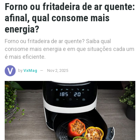
Forno ou fritadeira de ar quente:
afinal, qual consome mais
energia?
Forno ou fritadeira de ar quente? Saiba qual
consome mais energia e em que situações cada um
é mais eficiente.
by
VxMag
Nov 2, 2025