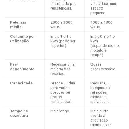
distribuído por
velocidade num
resistências.
espaço
pequeno.
Potência
2000 a 3000
1000 a 1800
média
watts.
watts.
Consumo por
Entre 1 e 1,5
Entre 0,8 e 1,5
utilização
kWh (pode ser
kWh
superior).
(dependendo do
modelo e
tempo).
Pré-
Necessário na
Quase
aquecimento
maioria das
desnecessário.
receitas.
Capacidade
Grande — ideal
Pequena —
para várias
adequada a
porções ou
refeições
pratos
rápidas ou
simultâneos.
individuais.
Tempo de
Mais longo.
Mais curto,
cozedura
devido à
circulação
rápida do ar.