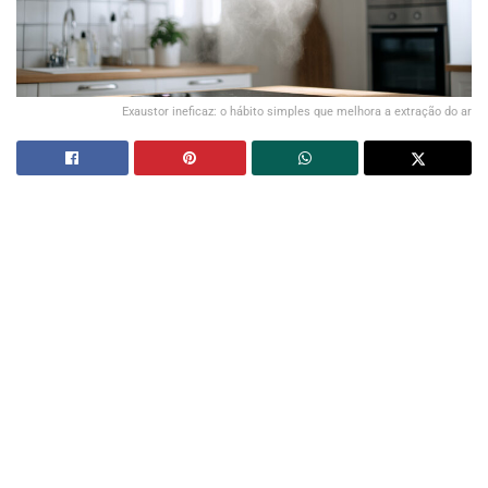
Exaustor ineficaz: o hábito simples que melhora a extração do ar