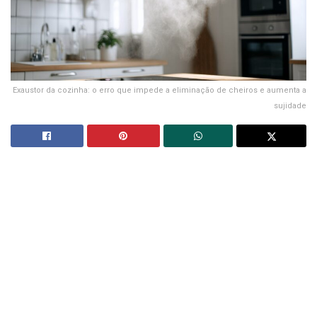
Exaustor da cozinha: o erro que impede a eliminação de cheiros e aumenta a
sujidade