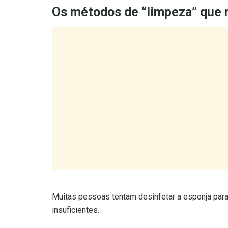
Muitas pessoas tentam desinfetar a esponja par
insuficientes.
Detergente:
remove sujidade, mas não elimi
Água quente ou fervura:
reduz parcialment
microrganismos mais persistentes.