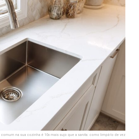
o comum na sua cozinha é 10x mais sujo que a sanita: como limpá-lo de vez