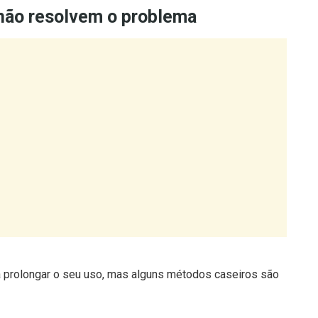
a prolongar o seu uso, mas alguns métodos caseiros são
na as bactérias mais resistentes.
e a carga microbiana, mas não erradica totalmente os