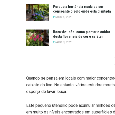
Porque a hortênsia muda de cor
consoante o solo onde está plantada
AGO 4, 2026
Boca-de-leão: como plantar e cuidar
desta flor cheia de cor e caráter
AGO 3, 2026
Quando se pensa em locais com maior concentraçã
caixote do lixo. No entanto, vários estudos most
esponja de lavar louça.
Este pequeno utensílio pode acumular milhões de
em muito os níveis encontrados em superfícies d