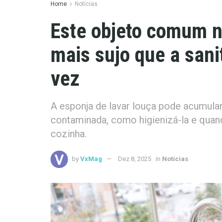
Home
Notícias
Este objeto comum n
mais sujo que a sani
vez
A esponja de lavar louça pode acumular
contaminada, como higienizá-la e quand
cozinha.
by
VxMag
Dez 8, 2025
in
Notícias