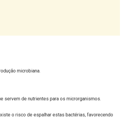
produção microbiana.
que servem de nutrientes para os microrganismos.
 existe o risco de espalhar estas bactérias, favorecendo
não resolvem o problema