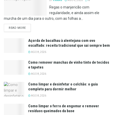
BY
VXMAG
AGO 8, 2026
0
Regas o manjericão com
regularidade, e ainda assim ele
murcha de um dia para o outro, com as folhas a...
DETAILS
READ MORE
Açorda de bacalhau à alentejana com ovo
escalfado: receita tradicional que sai sempre bem
AGO 8, 2026
Como remover manchas de vinho tinto de tecidos
e tapetes
AGO 8, 2026
Como limpar e desinfetar o colchão: o guia
completo para dormir melhor
AGO 8, 2026
Como limpar o ferro de engomar e remover
resíduos queimados da base