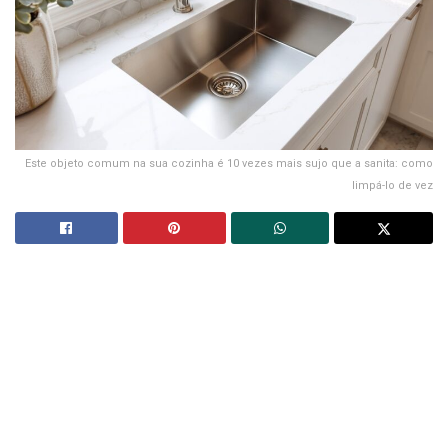
Este objeto comum na sua cozinha é 10 vezes mais sujo que a sanita: como
limpá-lo de vez