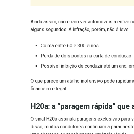
Ainda assim, não é raro ver automóveis a entrar n
alguns segundos. A infração, porém, não é leve:
Coima entre 60 e 300 euros
Perda de dois pontos na carta de condução
Possível inibição de conduzir até um ano, e
O que parece um atalho inofensivo pode rapida
financeiro e legal.
H20a: a “paragem rápida” que a
O sinal H20a assinala paragens exclusivas para v
disso, muitos condutores continuam a parar nestes
uma chamada ou resolver uma urgência rápida.