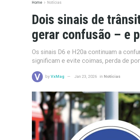
Home
Notícias
Dois sinais de trâns
gerar confusão – e 
Os sinais D6 e H20a continuam a confu
significam e evite coimas, perda de pon
by
VxMag
Jan 23, 2026
in
Notícias