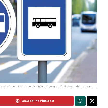
is sinais de trânsito que continuam a gerar confusão - e podem custar caro
Guardar no Pinterest