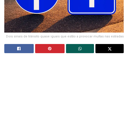
Dois sinais de trânsito quase iguais que estão a provocar multas nas estradas