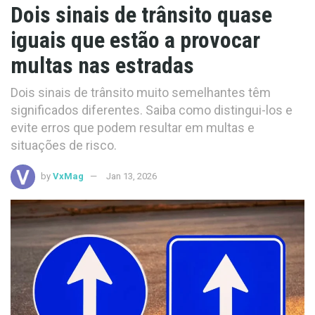
Dois sinais de trânsito quase
iguais que estão a provocar
multas nas estradas
Dois sinais de trânsito muito semelhantes têm
significados diferentes. Saiba como distingui-los e
evite erros que podem resultar em multas e
situações de risco.
by
VxMag
Jan 13, 2026