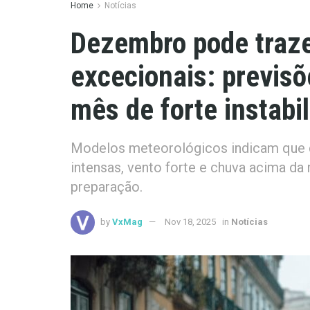
Home
Notícias
Dezembro pode traz
excecionais: previs
mês de forte instabi
Modelos meteorológicos indicam que 
intensas, vento forte e chuva acima da
preparação.
by
VxMag
Nov 18, 2025
in
Notícias