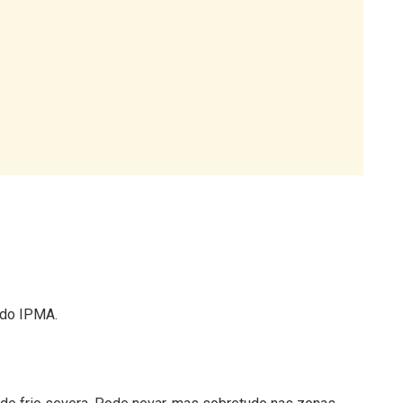
 do IPMA.
 de frio severa. Pode nevar, mas sobretudo nas zonas
cima dos 1200 metros.