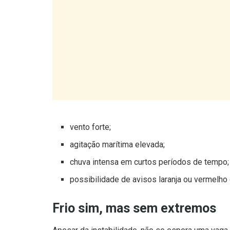
vento forte;
agitação marítima elevada;
chuva intensa em curtos períodos de tempo;
possibilidade de avisos laranja ou vermelho
Frio sim, mas sem extremos
Apesar da instabilidade, não se espera uma vaga
mais altas do país, como a Serra da Estrela, e a