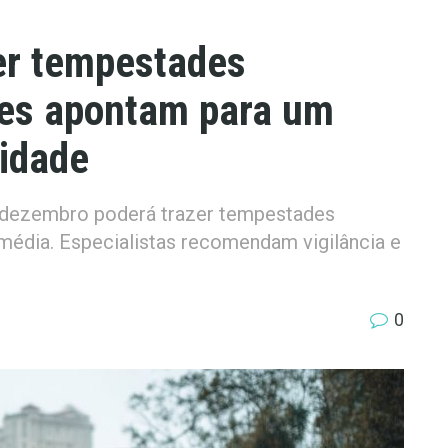
er tempestades
ões apontam para um
lidade
dezembro poderá trazer tempestades
 média. Especialistas recomendam vigilância e
0