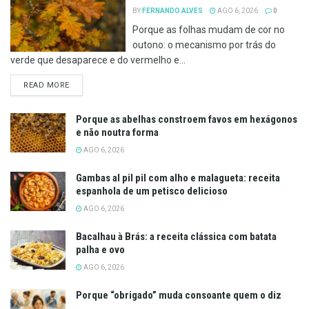
BY
FERNANDO ALVES
AGO 6, 2026
0
Porque as folhas mudam de cor no
outono: o mecanismo por trás do
verde que desaparece e do vermelho e...
DETAILS
READ MORE
Porque as abelhas constroem favos em hexágonos
e não noutra forma
AGO 6, 2026
Gambas al pil pil com alho e malagueta: receita
espanhola de um petisco delicioso
AGO 6, 2026
Bacalhau à Brás: a receita clássica com batata
palha e ovo
AGO 6, 2026
Porque “obrigado” muda consoante quem o diz