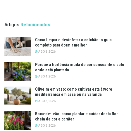
Artigos
Relacionados
Como limpar e desinfetar o colchão: o guia
completo para dormir melhor
AGO 8, 2026
Porque a hortênsia muda de cor consoante o solo
onde está plantada
AGO 4, 2026
Oliveira em vaso: como cultivar esta árvore
mediterrânica em casa ou na varanda
AGO 3, 2026
Boca-de-leão: como plantar e cuidar desta flor
cheia de cor e caráter
AGO 3, 2026