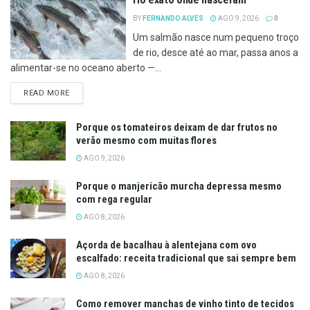
BY
FERNANDO ALVES
AGO 9, 2026
0
Um salmão nasce num pequeno troço
de rio, desce até ao mar, passa anos a
alimentar-se no oceano aberto —...
DETAILS
READ MORE
Porque os tomateiros deixam de dar frutos no
verão mesmo com muitas flores
AGO 9, 2026
Porque o manjericão murcha depressa mesmo
com rega regular
AGO 8, 2026
Açorda de bacalhau à alentejana com ovo
escalfado: receita tradicional que sai sempre bem
AGO 8, 2026
Como remover manchas de vinho tinto de tecidos