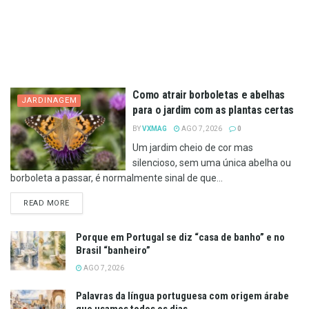
Como atrair borboletas e abelhas
JARDINAGEM
para o jardim com as plantas certas
BY
VXMAG
AGO 7, 2026
0
Um jardim cheio de cor mas
silencioso, sem uma única abelha ou
borboleta a passar, é normalmente sinal de que...
DETAILS
READ MORE
Porque em Portugal se diz “casa de banho” e no
Brasil “banheiro”
AGO 7, 2026
Palavras da língua portuguesa com origem árabe
que usamos todos os dias