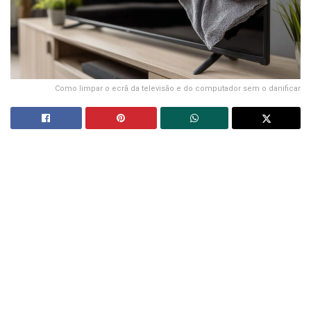
Como limpar o ecrã da televisão e do computador sem o danificar