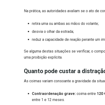
Na prática, as autoridades avaliam se o ato de c
retira uma ou ambas as mãos do volante;
desvia o olhar da estrada;
reduz a capacidade de reação perante um im
Se alguma destas situações se verificar, o com
uma proibição explícita.
Quanto pode custar a distraçã
As coimas variam consoante a gravidade da situ
Contraordenação grave:
coima entre
120 
entre 1 e 12 meses.
Situações de menor risco:
podem ser trat
reduzidos.