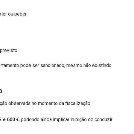
omer ou beber:
previsto.
portamento pode ser sancionado, mesmo não existindo
o
ação observada no momento da fiscalização.
€ e 600 €
, podendo ainda implicar inibição de conduzir
adas como contraordenação leve, com valores mais