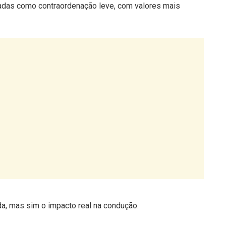
da, mas sim o impacto real na condução.
ber?
e trata de beber água, sobretudo se for utilizada uma