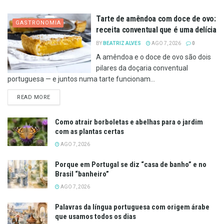
Tarte de amêndoa com doce de ovo:
GASTRONOMIA
receita conventual que é uma delícia
BY
BEATRIZ ALVES
AGO 7, 2026
0
A amêndoa e o doce de ovo são dois
pilares da doçaria conventual
portuguesa — e juntos numa tarte funcionam...
DETAILS
READ MORE
Como atrair borboletas e abelhas para o jardim
com as plantas certas
AGO 7, 2026
Porque em Portugal se diz “casa de banho” e no
Brasil “banheiro”
AGO 7, 2026
Palavras da língua portuguesa com origem árabe
que usamos todos os dias