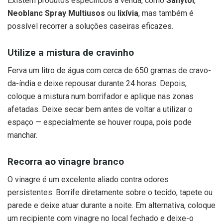
Existem produtos específicos à venda, como
Sanytol
,
Neoblanc Spray Multiusos
ou
lixívia
, mas também é
possível recorrer a soluções caseiras eficazes.
Utilize a mistura de cravinho
Ferva um litro de água com cerca de 650 gramas de cravo-
da-índia e deixe repousar durante 24 horas. Depois,
coloque a mistura num borrifador e aplique nas zonas
afetadas. Deixe secar bem antes de voltar a utilizar o
espaço — especialmente se houver roupa, pois pode
manchar.
Recorra ao vinagre branco
O vinagre é um excelente aliado contra odores
persistentes. Borrife diretamente sobre o tecido, tapete ou
parede e deixe atuar durante a noite. Em alternativa, coloque
um recipiente com vinagre no local fechado e deixe-o