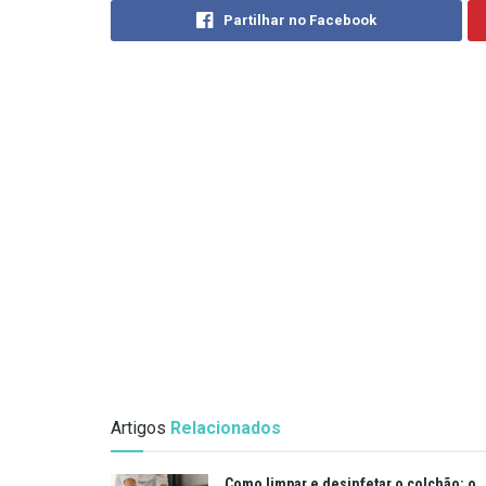
Partilhar no Facebook
Artigos
Relacionados
Como limpar e desinfetar o colchão: o