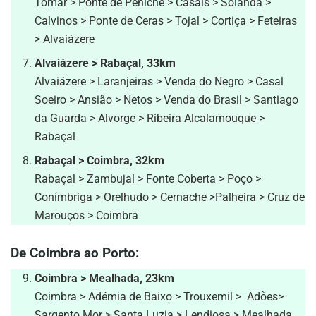
Tomar > Ponte de Peniche > Casais > Soianda >
Calvinos > Ponte de Ceras > Tojal > Cortiça > Feteiras
> Alvaiázere
Alvaiázere > Rabaçal, 33km
Alvaiázere > Laranjeiras > Venda do Negro > Casal
Soeiro > Ansião > Netos > Venda do Brasil > Santiago
da Guarda > Alvorge > Ribeira Alcalamouque >
Rabaçal
Rabaçal > Coimbra, 32km
Rabaçal > Zambujal > Fonte Coberta > Poço >
Conímbriga > Orelhudo > Cernache >Palheira > Cruz de
Marouços > Coimbra
De Coimbra ao Porto:
Coimbra > Mealhada, 23km
Coimbra > Adémia de Baixo > Trouxemil > Adões>
Sargento Mor > Santa Luzia > Lendiosa > Mealhada