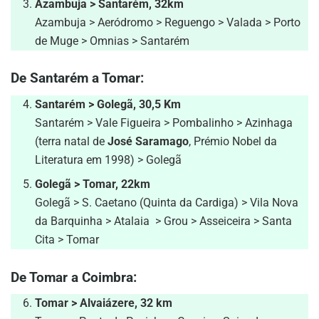
Azambuja > Santarém, 32km
Azambuja > Aeródromo > Reguengo > Valada > Porto
de Muge > Omnias > Santarém
De Santarém a Tomar:
Santarém > Golegã, 30,5 Km
Santarém > Vale Figueira > Pombalinho > Azinhaga
(terra natal de
José Saramago
, Prémio Nobel da
Literatura em 1998) > Golegã
Golegã > Tomar, 22km
Golegã > S. Caetano (Quinta da Cardiga) > Vila Nova
da Barquinha > Atalaia > Grou > Asseiceira > Santa
Cita > Tomar
De Tomar a Coimbra:
Tomar > Alvaiázere, 32 km