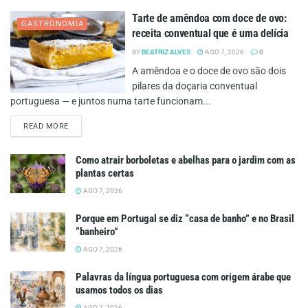
Tarte de amêndoa com doce de ovo:
GASTRONOMIA
receita conventual que é uma delícia
BY
BEATRIZ ALVES
AGO 7, 2026
0
A amêndoa e o doce de ovo são dois
pilares da doçaria conventual
portuguesa — e juntos numa tarte funcionam...
DETAILS
READ MORE
Como atrair borboletas e abelhas para o jardim com as
plantas certas
AGO 7, 2026
Porque em Portugal se diz “casa de banho” e no Brasil
“banheiro”
AGO 7, 2026
Palavras da língua portuguesa com origem árabe que
usamos todos os dias
AGO 7, 2026