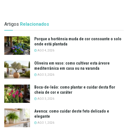
Artigos
Relacionados
Porque a hortênsia muda de cor consoante o solo
onde está plantada
AGO 4, 2026
Oliveira em vaso: como cultivar esta árvore
mediterrânica em casa ou na varanda
AGO 3, 2026
Boca-de-leão: como plantar e cuidar desta flor
cheia de cor e caráter
AGO 3, 2026
Avenca: como cuidar deste feto delicado e
elegante
AGO 1, 2026