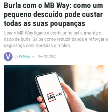
Burla com o MB Way: como um
pequeno descuido pode custar
todas as suas poupanças
Usar o MB Way ligado à conta principal aumenta o
risco de burla. Saiba como reduzir danos e reforçar a
segurança com medidas simples.
by
VxMag
Nov 23, 2025