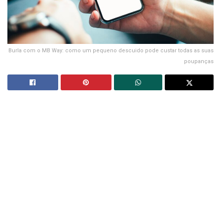
Burla com o MB Way: como um pequeno descuido pode custar todas as suas
poupanças