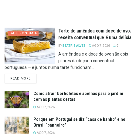
Tarte de amêndoa com doce de ovo:
GASTRONOMIA
receita conventual que é uma delícia
BY
BEATRIZ ALVES
AGO 7, 2026
0
A amêndoa e o doce de ovo são dois
pilares da doçaria conventual
portuguesa — e juntos numa tarte funcionam...
DETAILS
READ MORE
Como atrair borboletas e abelhas para o jardim
com as plantas certas
AGO 7, 2026
Porque em Portugal se diz “casa de banho” e no
Brasil “banheiro”
AGO 7, 2026