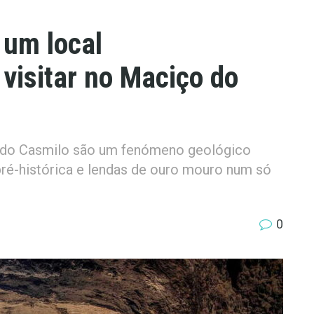
 um local
visitar no Maciço do
s do Casmilo são um fenómeno geológico
pré-histórica e lendas de ouro mouro num só
0