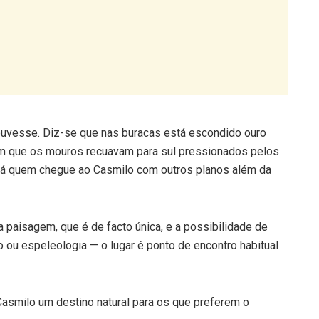
ouvesse. Diz-se que nas buracas está escondido ouro
 em que os mouros recuavam para sul pressionados pelos
 há quem chegue ao Casmilo com outros planos além da
a paisagem, que é de facto única, e a possibilidade de
o ou espeleologia — o lugar é ponto de encontro habitual
Casmilo um destino natural para os que preferem o
gue-se a IC2 para sul, depois em direção à Arrifana e