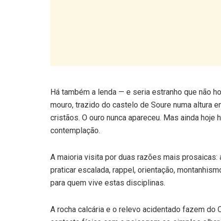
Há também a lenda — e seria estranho que não h
mouro, trazido do castelo de Soure numa altura
cristãos. O ouro nunca apareceu. Mas ainda hoje
contemplação.
A maioria visita por duas razões mais prosaicas: 
praticar escalada, rappel, orientação, montanhism
para quem vive estas disciplinas.
A rocha calcária e o relevo acidentado fazem do 
contacto físico com a paisagem ao simples olhar.
Chegar é simples: a partir de Condeixa-a-Nova, se