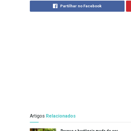
Partilhar no Facebook
Artigos
Relacionados
Porque a hortênsia muda de cor