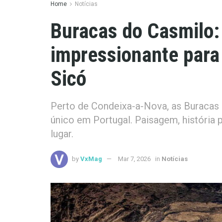
Home
Notícias
Buracas do Casmilo:
impressionante para 
Sicó
Perto de Condeixa-a-Nova, as Buraca
único em Portugal. Paisagem, história 
lugar.
by
VxMag
Mar 7, 2026
in
Notícias