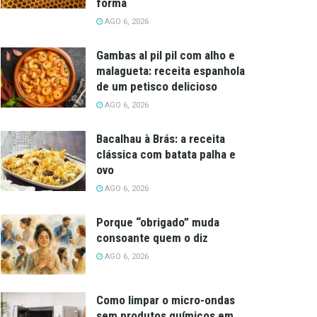
forma
AGO 6, 2026
Gambas al pil pil com alho e
malagueta: receita espanhola
de um petisco delicioso
AGO 6, 2026
Bacalhau à Brás: a receita
clássica com batata palha e
ovo
AGO 6, 2026
Porque “obrigado” muda
consoante quem o diz
AGO 6, 2026
Como limpar o micro-ondas
sem produtos químicos em