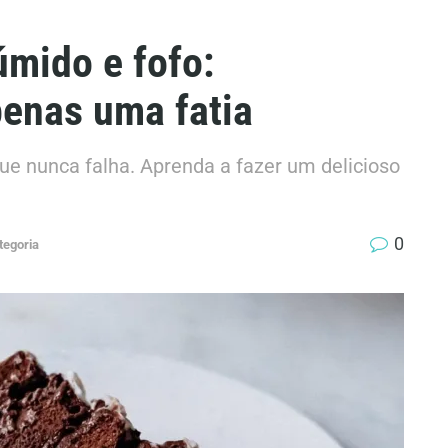
úmido e fofo:
enas uma fatia
e nunca falha. Aprenda a fazer um delicioso
0
tegoria