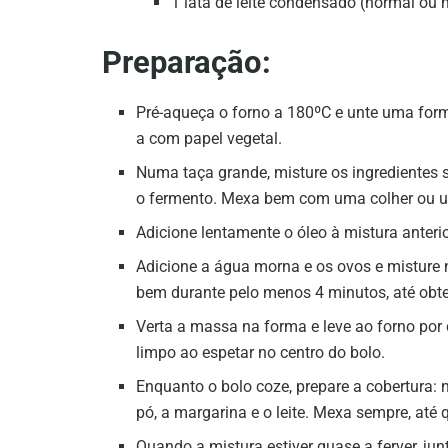
1 lata de leite condensado (normal ou m
Preparação:
Pré-aqueça o forno a 180ºC e unte uma for
a com papel vegetal.
Numa taça grande, misture os ingredientes s
o fermento. Mexa bem com uma colher ou 
Adicione lentamente o óleo à mistura anteri
Adicione a água morna e os ovos e misture 
bem durante pelo menos 4 minutos, até ob
Verta a massa na forma e leve ao forno por 
limpo ao espetar no centro do bolo.
Enquanto o bolo coze, prepare a cobertura
pó, a margarina e o leite. Mexa sempre, até
Quando a mistura estiver quase a ferver, ju