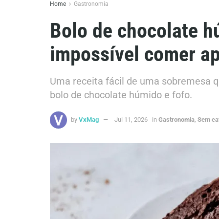
Home
Gastronomia
Bolo de chocolate h
impossível comer ap
Uma receita fácil de uma sobremesa qu
bolo de chocolate húmido e fofo.
by
VxMag
Jul 11, 2026
in
Gastronomia
,
Sem ca