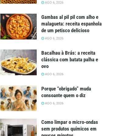
AGO 6, 2026
Gambas al pil pil com alho e
malagueta: receita espanhola
de um petisco delicioso
AGO 6, 2026
Bacalhau à Brás: a receita
clássica com batata palha e
ovo
AGO 6, 2026
Porque “obrigado” muda
consoante quem o diz
AGO 6, 2026
Como limpar o micro-ondas
sem produtos químicos em
poucos minutos