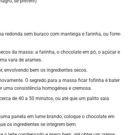
agro, se preferir)
ma redonda sem buraco com manteiga e farinha, ou forre-
ecos da massa: a farinha, o chocolate em pó, o açúcar e
uma vara de arames.
or, envolvendo bem os ingredientes secos.
novamente. O segredo para a massa ficar fofinha é bater
ter uma consistência homogénea e cremosa.
cerca de 40 a 50 minutos, ou até que um palito saia
: numa panela em lume brando, coloque o chocolate em
 que os ingredientes se integrem bem.
nte o leite condensado e mexa bem, até obter um creme