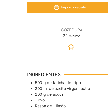
Imprimir receita
COZEDURA
minutos
20
minutos
INGREDIENTES
500 g de farinha de trigo
200 ml de azeite virgem extra
200 g de açúcar
1 ovo
Raspa de 1 limão