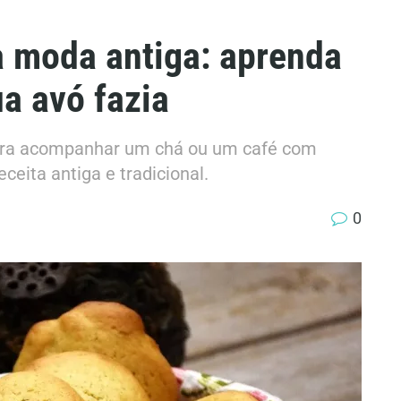
 à moda antiga: aprenda
a avó fazia
 para acompanhar um chá ou um café com
ceita antiga e tradicional.
0