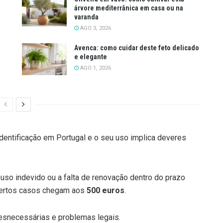
árvore mediterrânica em casa ou na
varanda
AGO 3, 2026
Avenca: como cuidar deste feto delicado
e elegante
AGO 1, 2026
dentificação em Portugal e o seu uso implica deveres
 uso indevido ou a falta de renovação dentro do prazo
certos casos chegam aos
500 euros
.
desnecessárias e problemas legais.