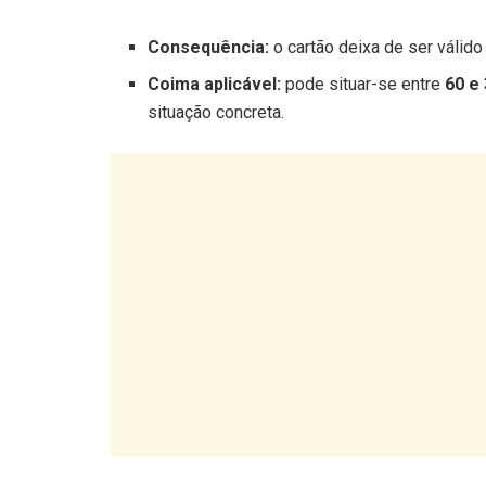
Consequência:
o cartão deixa de ser válid
Coima aplicável:
pode situar-se entre
60 e
situação concreta.
Esta situação pode causar problemas adicionais 
autoridades.