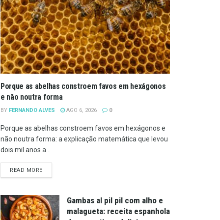
Porque as abelhas constroem favos em hexágonos
e não noutra forma
BY
FERNANDO ALVES
AGO 6, 2026
0
Porque as abelhas constroem favos em hexágonos e
não noutra forma: a explicação matemática que levou
dois mil anos a...
DETAILS
READ MORE
Gambas al pil pil com alho e
malagueta: receita espanhola