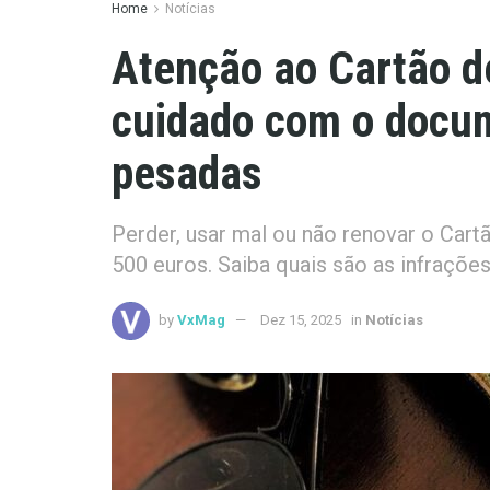
Home
Notícias
Atenção ao Cartão de
cuidado com o docu
pesadas
Perder, usar mal ou não renovar o Car
500 euros. Saiba quais são as infraçõe
by
VxMag
Dez 15, 2025
in
Notícias