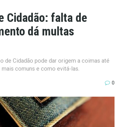
 Cidadão: falta de
mento dá multas
tão de Cidadão pode dar origem a coimas até
s mais comuns e como evitá-las.
0