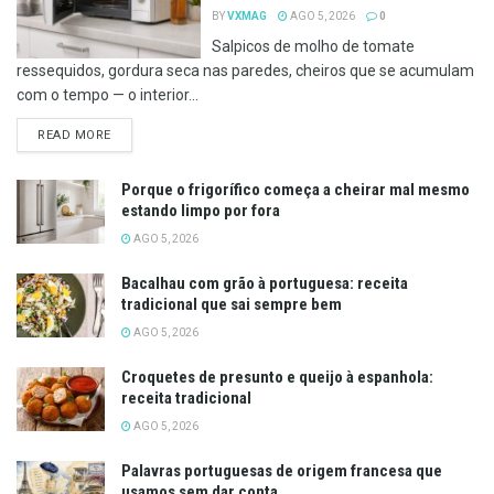
BY
VXMAG
AGO 5, 2026
0
Salpicos de molho de tomate
ressequidos, gordura seca nas paredes, cheiros que se acumulam
com o tempo — o interior...
DETAILS
READ MORE
Porque o frigorífico começa a cheirar mal mesmo
estando limpo por fora
AGO 5, 2026
Bacalhau com grão à portuguesa: receita
tradicional que sai sempre bem
AGO 5, 2026
Croquetes de presunto e queijo à espanhola:
receita tradicional
AGO 5, 2026
Palavras portuguesas de origem francesa que
usamos sem dar conta