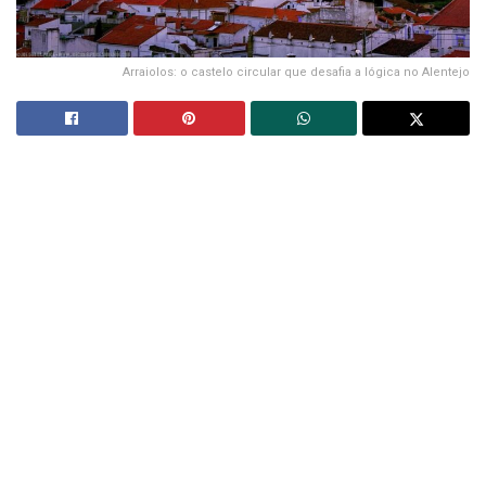
Arraiolos: o castelo circular que desafia a lógica no Alentejo