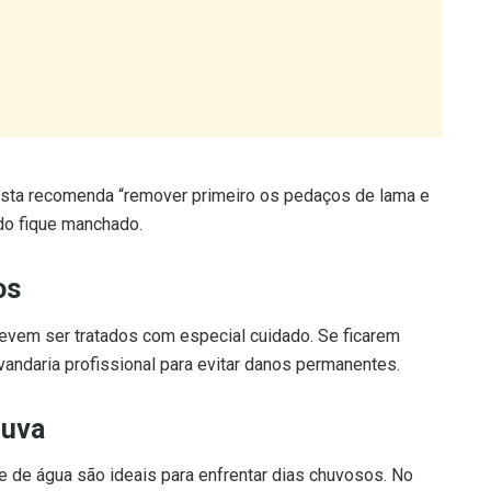
lista recomenda “remover primeiro os pedaços de lama e
ido fique manchado.
os
devem ser tratados com especial cuidado. Se ficarem
vandaria profissional para evitar danos permanentes.
huva
e de água são ideais para enfrentar dias chuvosos. No
star-se.
er as peças limpas e secas. Lavar e secar com frequência