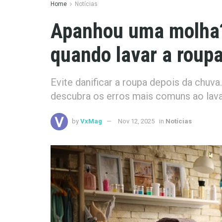
Home
Notícias
Apanhou uma molha?
quando lavar a roup
Evite danificar a roupa depois da chuv
descubra os erros mais comuns ao lava
by
VxMag
Nov 12, 2025
in
Notícias