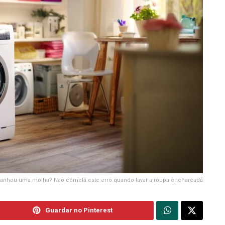
anhou uma molha? Não cometa este erro quando lavar a roupa encharcada
Guardar no Pinterest