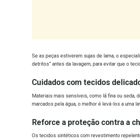
Se as peças estiverem sujas de lama, o especia
detritos” antes da lavagem, para evitar que o tec
Cuidados com tecidos delicad
Materiais mais sensíveis, como lã fina ou seda, 
marcados pela água, o melhor é levá-los a uma la
Reforce a proteção contra a c
Os tecidos sintéticos com revestimento repelent
entanto, com o uso, essa proteção tende a desga
Para prolongar a durabilidade, é importante mant