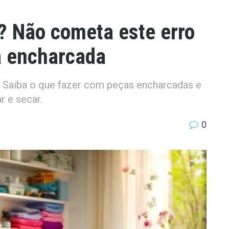
 Não cometa este erro
a encharcada
a. Saiba o que fazer com peças encharcadas e
r e secar.
0