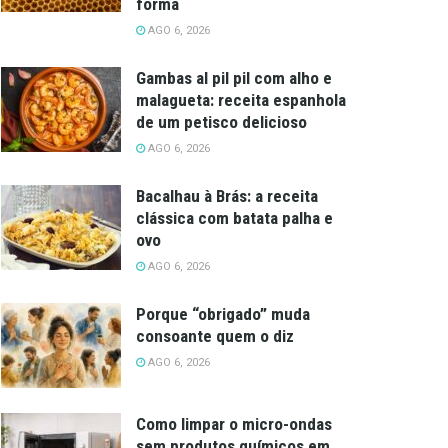
forma
AGO 6, 2026
Gambas al pil pil com alho e
malagueta: receita espanhola
de um petisco delicioso
AGO 6, 2026
Bacalhau à Brás: a receita
clássica com batata palha e
ovo
AGO 6, 2026
Porque “obrigado” muda
consoante quem o diz
AGO 6, 2026
Como limpar o micro-ondas
sem produtos químicos em