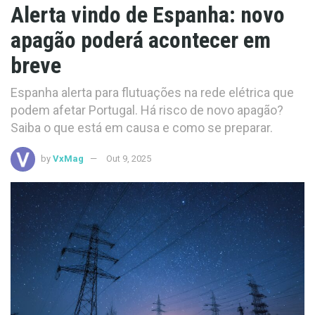
Alerta vindo de Espanha: novo
apagão poderá acontecer em
breve
Espanha alerta para flutuações na rede elétrica que
podem afetar Portugal. Há risco de novo apagão?
Saiba o que está em causa e como se preparar.
by
VxMag
Out 9, 2025