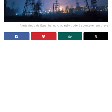
Alerta vindo de Espanha: novo apagão poderá acontecer em breve