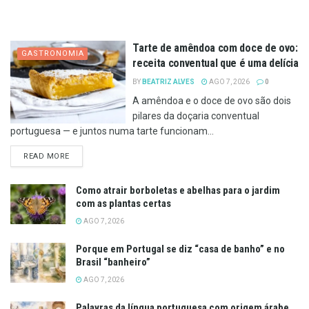
Tarte de amêndoa com doce de ovo:
GASTRONOMIA
receita conventual que é uma delícia
BY
BEATRIZ ALVES
AGO 7, 2026
0
A amêndoa e o doce de ovo são dois
pilares da doçaria conventual
portuguesa — e juntos numa tarte funcionam...
DETAILS
READ MORE
Como atrair borboletas e abelhas para o jardim
com as plantas certas
AGO 7, 2026
Porque em Portugal se diz “casa de banho” e no
Brasil “banheiro”
AGO 7, 2026
Palavras da língua portuguesa com origem árabe