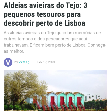
Aldeias avieiras do Tejo: 3
pequenos tesouros para
descobrir perto de Lisboa
As aldeias avieiras do Tejo guardam memórias de
outros tempos e dos pescadores que aqui
trabalhavam. E ficam bem perto de Lisboa. Conheça-
as melhor.
by
VxMag
Fev 17, 2023