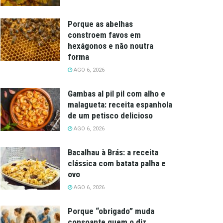
Porque as abelhas
constroem favos em
hexágonos e não noutra
forma
AGO 6, 2026
Gambas al pil pil com alho e
malagueta: receita espanhola
de um petisco delicioso
AGO 6, 2026
Bacalhau à Brás: a receita
clássica com batata palha e
ovo
AGO 6, 2026
Porque “obrigado” muda
consoante quem o diz