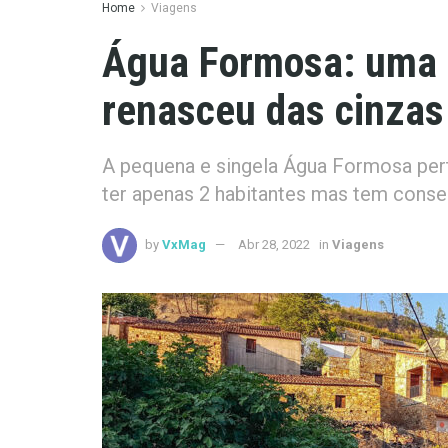
Home
Viagens
Água Formosa: uma a
renasceu das cinzas
A pequena e singela Água Formosa pert
ter apenas 2 habitantes mas tem conse
by
VxMag
Abr 28, 2022
in
Viagens