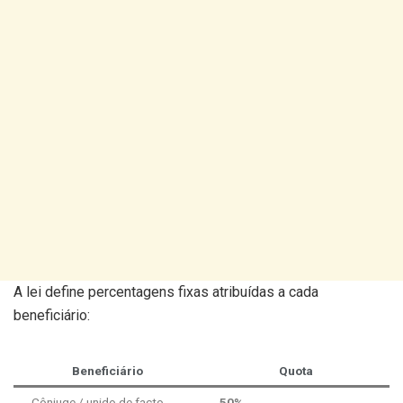
A lei define percentagens fixas atribuídas a cada
beneficiário:
Beneficiário
Quota
Cônjuge / unido de facto
50%