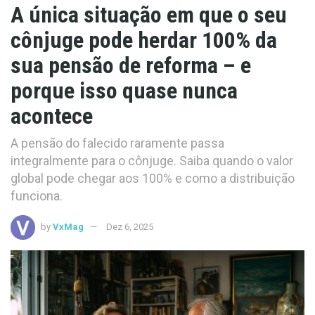
A única situação em que o seu
cônjuge pode herdar 100% da
sua pensão de reforma – e
porque isso quase nunca
acontece
A pensão do falecido raramente passa
integralmente para o cônjuge. Saiba quando o valor
global pode chegar aos 100% e como a distribuição
funciona.
by
VxMag
Dez 6, 2025