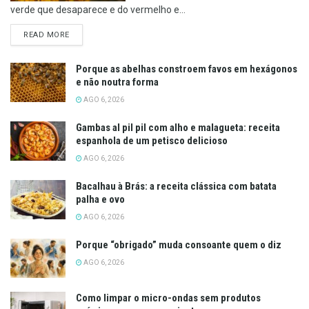
verde que desaparece e do vermelho e...
DETAILS
READ MORE
Porque as abelhas constroem favos em hexágonos
e não noutra forma
AGO 6, 2026
Gambas al pil pil com alho e malagueta: receita
espanhola de um petisco delicioso
AGO 6, 2026
Bacalhau à Brás: a receita clássica com batata
palha e ovo
AGO 6, 2026
Porque “obrigado” muda consoante quem o diz
AGO 6, 2026
Como limpar o micro-ondas sem produtos