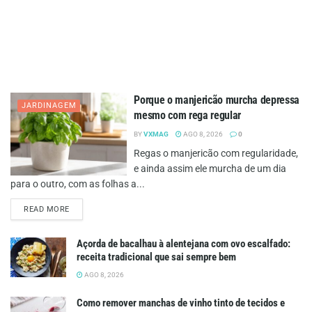
Porque o manjericão murcha depressa
JARDINAGEM
mesmo com rega regular
BY
VXMAG
AGO 8, 2026
0
Regas o manjericão com regularidade,
e ainda assim ele murcha de um dia
para o outro, com as folhas a...
DETAILS
READ MORE
Açorda de bacalhau à alentejana com ovo escalfado:
receita tradicional que sai sempre bem
AGO 8, 2026
Como remover manchas de vinho tinto de tecidos e