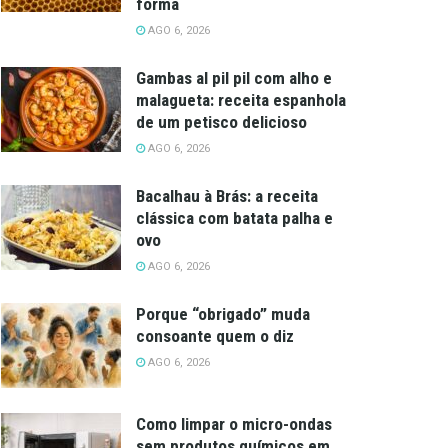
forma
AGO 6, 2026
Gambas al pil pil com alho e
malagueta: receita espanhola
de um petisco delicioso
AGO 6, 2026
Bacalhau à Brás: a receita
clássica com batata palha e
ovo
AGO 6, 2026
Porque “obrigado” muda
consoante quem o diz
AGO 6, 2026
Como limpar o micro-ondas
sem produtos químicos em