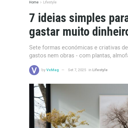
Home
Lifestyle
7 ideias simples par
gastar muito dinheir
Sete formas económicas e criativas de
gastos nem obras - com plantas, almofa
by
VxMag
Set 7, 2025
in
Lifestyle