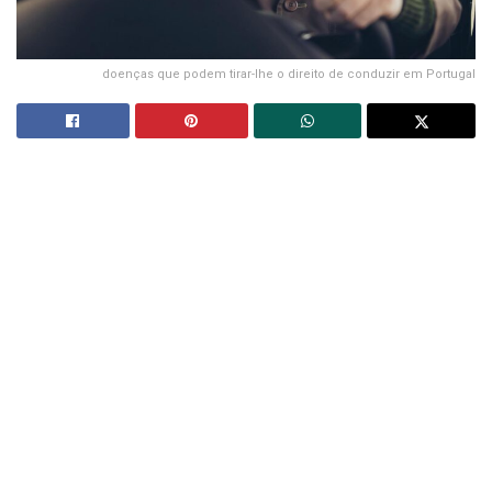
doenças que podem tirar-lhe o direito de conduzir em Portugal